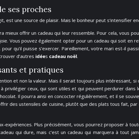
de ses proches
git, est une source de plaisir. Mais le bonheur peut s’intensifier e
audra mieux offrir un cadeau qui leur ressemble. Pour cela, vous 
oie. Vous pouvez également opter pour un cadeau qui soit en rel
pour qu’il puisse s’exercer. Pareillement, votre mari est-il pas
trouver d’autres
idée
s
cadeau noël
.
sants et pratiques
ntion et non la valeur. Mais il serait toujours plus intéressant, si
 privilégier ceux, qui sont utiles et qui peuvent perdurer dans l
 chocolat. Il pourra ainsi en concocter régulièrement, et il se souv
frir des ustensiles de cuisine, plutôt que des plats tous fait, par 
ux-expériences. Plus précisément, vous pourrez proposer à toute
cadeau qui dure, mais c’est un cadeau qui marquera à tout jama