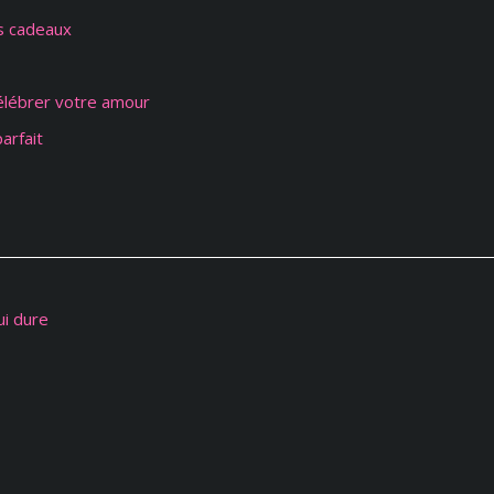
os cadeaux
célébrer votre amour
arfait
ui dure